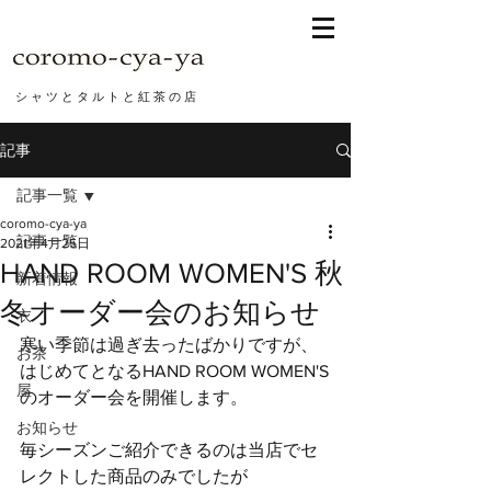
シ ャ ツ と タ ル ト と 紅 茶 の 店
記事
記事一覧
coromo-cya-ya
記事一覧
2021年4月25日
HAND ROOM WOMEN'S 秋
新着情報
冬オーダー会のお知らせ
衣
寒い季節は過ぎ去ったばかりですが、
お茶
はじめてとなるHAND ROOM WOMEN'S
屋
のオーダー会を開催します。
お知らせ
毎シーズンご紹介できるのは当店でセ
レクトした商品のみでしたが