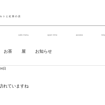
 ル ト と 紅 茶 の 店
cafe menu
open time
access
blo
お茶
屋
お知らせ
24日
訪れていますね