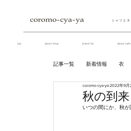
シ ャ ツ と タ
top
about shop
brand list
about cafe
記事一覧
新着情報
衣
coromo-cya-ya
2022年9月
秋の到来
いつの間にか、秋が