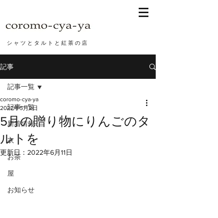
シ ャ ツ と タ ル ト と 紅 茶 の 店
記事
記事一覧
coromo-cya-ya
記事一覧
2022年5月2日
5月の贈り物にりんごのタ
新着情報
ルトを
衣
更新日：
2022年6月11日
お茶
屋
お知らせ