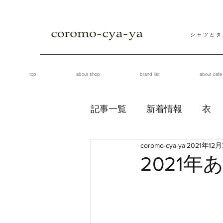
シ ャ ツ と タ
top
about shop
brand list
about cafe
記事一覧
新着情報
衣
coromo-cya-ya
2021年12月
2021