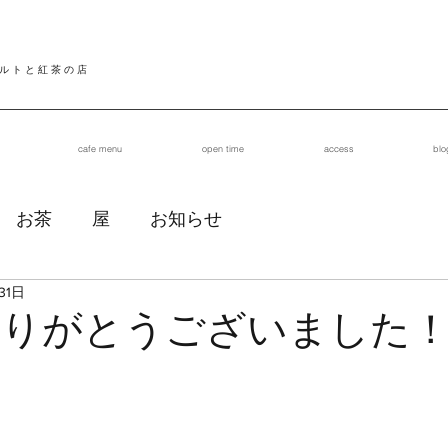
 ル ト と 紅 茶 の 店
cafe menu
open time
access
blo
お茶
屋
お知らせ
31日
年ありがとうございました