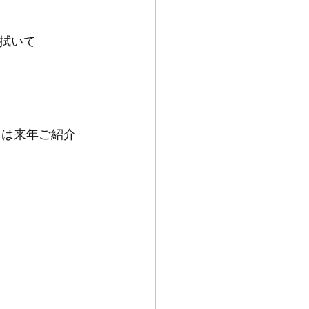
拭いて
ては来年ご紹介