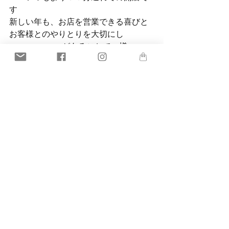
す
新しい年も、お店を営業できる喜びと
お客様とのやりとりを大切にし
coromo-cya-yaがあることで、様々
な”環”が広がっていくといいなと思って
おります
皆さま、どうぞよい年末年始をお過ご
しください！
coromo-cya-ya　店主　中臣美香
すべて表示
最新記事