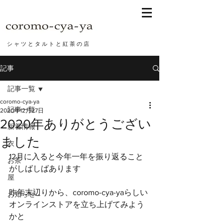
シ ャ ツ と タ ル ト と 紅 茶 の 店
記事
記事一覧
coromo-cya-ya
記事一覧
2020年12月27日
2020年ありがとうござい
新着情報
ました
衣
12月に入ると今年一年を振り返ること
お茶
がしばしばあります
屋
昨年末辺りから、coromo-cya-yaらしい
お知らせ
オンラインストアを立ち上げてみよう
かと