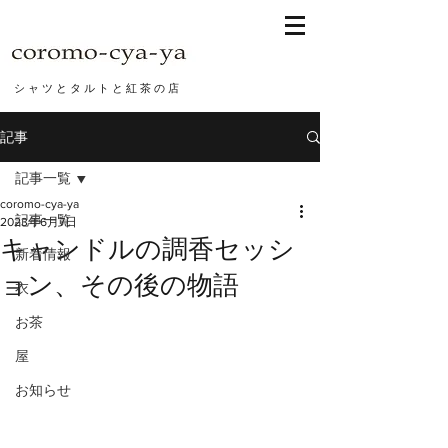
シ ャ ツ と タ ル ト と 紅 茶 の 店
記事
記事一覧
coromo-cya-ya
記事一覧
2023年6月7日
キャンドルの調香セッシ
新着情報
ョン、その後の物語
衣
お茶
屋
お知らせ