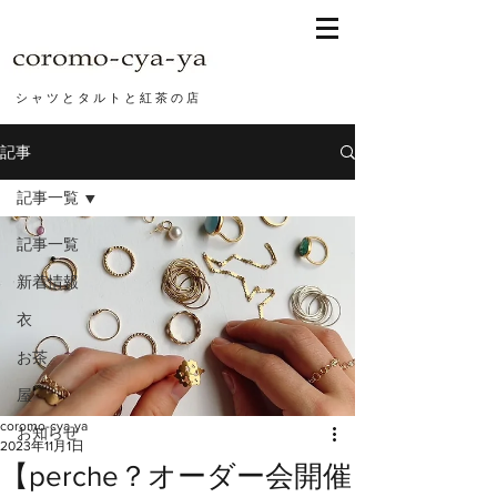
シ ャ ツ と タ ル ト と 紅 茶 の 店
記事
記事一覧
記事一覧
新着情報
衣
お茶
屋
coromo-cya-ya
お知らせ
2023年11月1日
【perche？オーダー会開催